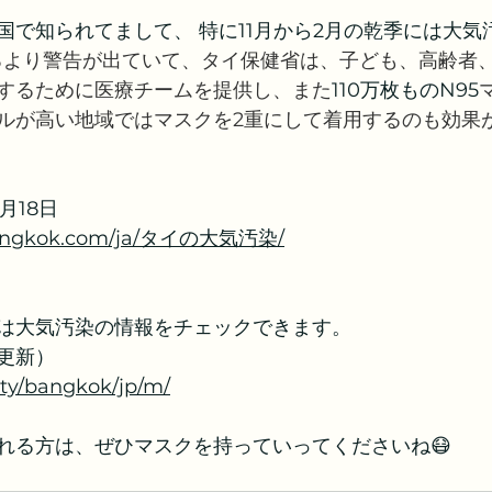
い国で知られてまして、 特に11月から2月の乾季には大
ろより警告が出ていて、タイ保健省は、子ども、高齢者
するために医療チームを提供し、また
110万枚ものN95
ルが高い地域ではマスクを2重にして着用するのも効果
 1月18日
dbangkok.com/ja/タイの大気汚染/
は大気汚染の情報をチェックできます。
更新）
city/bangkok/jp/m/
れる方は、ぜひマスクを持っていってくださいね😷