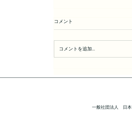
コメント
コメントを追加…
当選者発表✨「第4回 私の日
本コンテスト」について
一般社団法人 日本