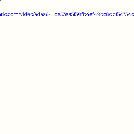
static.com/video/adaa64_da53aa5f30fb4ef49dc8dbf5c73