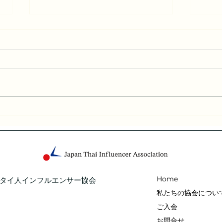
タイ旅行博 出展のご報告
第4
第77回 Thai Teaw Thai fair+第
トに
6回 Thai Teaw Nok
Home
タイ人インフルエンサー協会
私たちの協会につい
ご入会
お問合せ