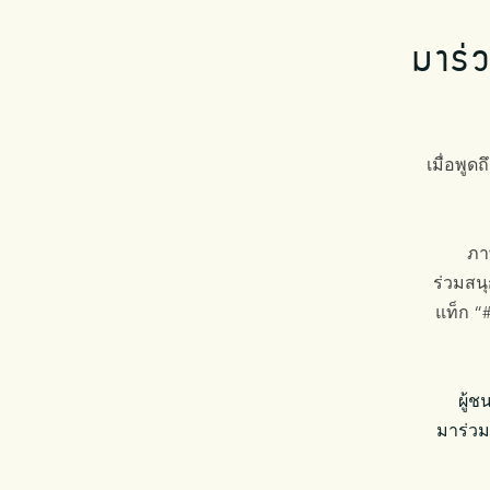
มาร่
เมื่อพูดถ
ภา
ร่วมสนุ
แท็ก “
ผู้ช
มาร่วมถ