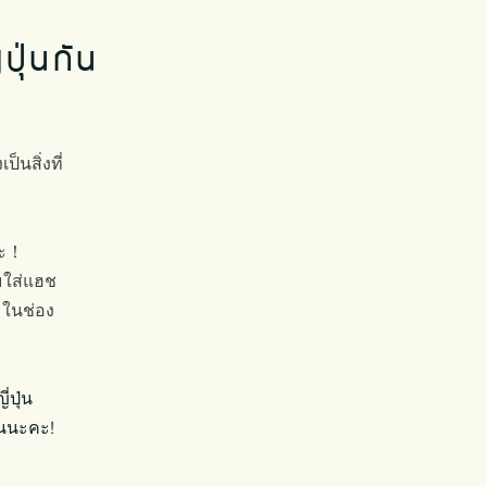
ปุ่นกัน
ป็นสิ่งที่
นะ！
อมใส่แฮช
 ในช่อง
่ปุ่น
กันนะคะ!