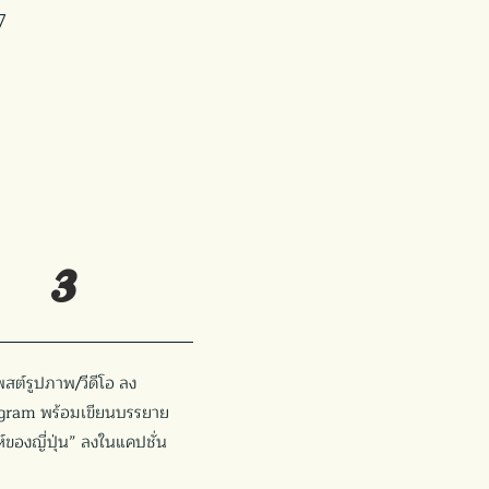
7
3
พสต์รูปภาพ/วีดีโอ ลง
gram พร้อมเขียนบรรยาย
ห์ของญี่ปุ่น” ลงในแคปชั่น