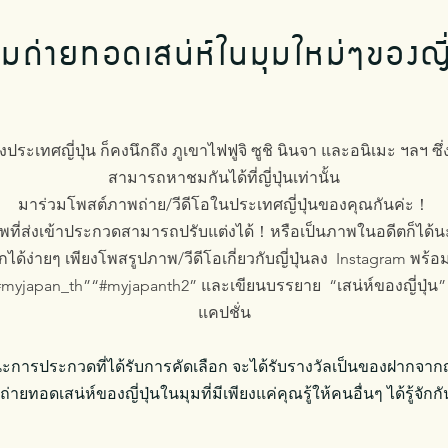
วมถ่ายทอดเสน่ห์ในมุมใหม่ๆของญี่
ึงประเทศญี่ปุ่น ก็คงนึกถึง ภูเขาไฟฟูจิ ซูชิ นินจา และอนิเมะ ฯลฯ ซึ่งเ
สามารถหาชมกันได้ที่ญี่ปุ่นเท่านั้น
มาร่วมโพสต์ภาพถ่าย/วีดีโอในประเทศญี่ปุ่นของคุณกันค่ะ！
พที่ส่งเข้าประกวดสามารถปรับแต่งได้！หรือเป็นภาพในอดีตก็ได้
กได้ง่ายๆ เพียงโพสรูปภาพ/วีดีโอเกี่ยวกับญี่ปุ่นลง Instagram พร้
#myjapan_th”“#myjapanth2” และเขียนบรรยาย “เสน่ห์ของญี่ปุ่น”
แคปชั่น
นะการประกวดที่ได้รับการคัดเลือก จะได้รับรางวัลเป็นของฝากจากญี
่ายทอดเสน่ห์ของญี่ปุ่นในมุมที่มีเพียงแค่คุณรู้ให้คนอื่นๆ ได้รู้จัก