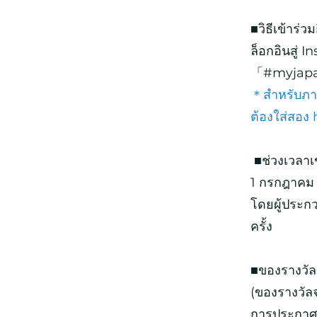
​■วิธีเข้าร่
ล็อกอินสู่
「#myjapant
＊สำหรับภาพท
ต้องใส่สอง 
■ช่วงเวลาเ
1 กรกฎาคม 
โดยผู้ประก
ครั้ง
■ของรางวัล
(ของรางวัลจ
การประกาศรา